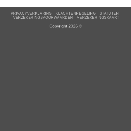
PRIVACYVERKLARING
KLACHTENREGELING
STATUTEN
VERZEKERINGSVOORWAARDEN
VERZEKERINGSKAART
Copyright 2026 ©